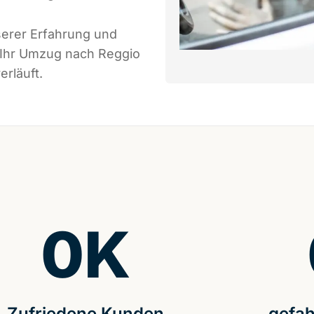
serer Erfahrung und
 Ihr Umzug nach Reggio
erläuft.
0
K
Zufriedene Kunden
gefah