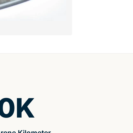
0
K
rene Kilometer