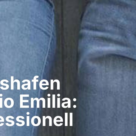
shafen
o Emilia:
ssionell​