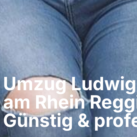
Umzug Ludwig
am Rhein​ Reggi
Günstig & profe