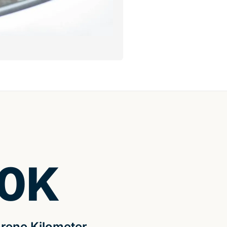
0
K
rene Kilometer