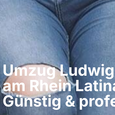
Umzug Ludwig
am Rhein​ Latin
Günstig & profe