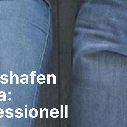
shafen
a:
ssionell​