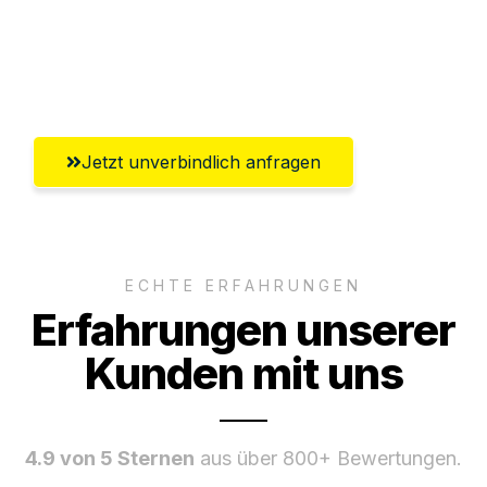
Ggf. komplette Zollabwicklung inklusive
Umfassender Kundensupport aus
Ludwigshafen am Rhein
Jetzt unverbindlich anfragen
ECHTE ERFAHRUNGEN
Erfahrungen unserer
Kunden mit uns
4.9 von 5 Sternen
aus über 800+ Bewertungen.