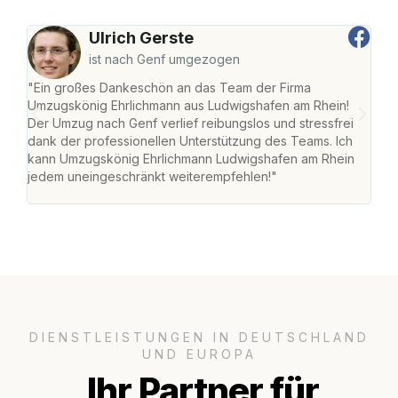
Ulrich Gerste
ist nach Genf umgezogen
"Ein großes Dankeschön an das Team der Firma
"Die
Umzugskönig Ehrlichmann aus Ludwigshafen am Rhein!
Ludw
Der Umzug nach Genf verlief reibungslos und stressfrei
Umzu
dank der professionellen Unterstützung des Teams. Ich
freu
kann Umzugskönig Ehrlichmann Ludwigshafen am Rhein
stre
jedem uneingeschränkt weiterempfehlen!"
Zuha
Serv
DIENSTLEISTUNGEN IN DEUTSCHLAND
UND EUROPA
Ihr Partner für