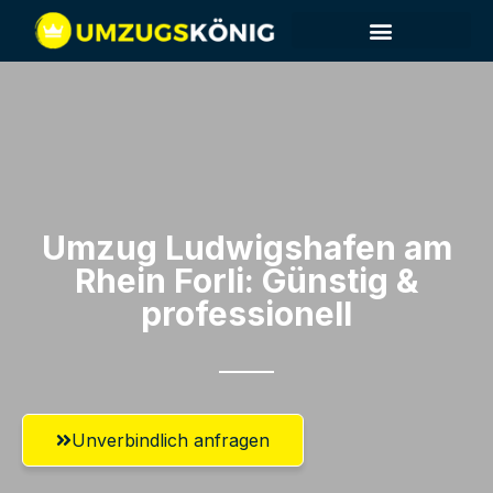
Umzug Ludwigshafen am
Rhein​ Forli: Günstig &
professionell​
Unverbindlich anfragen