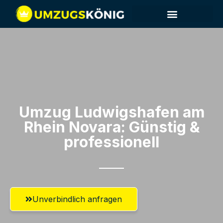
Umzug Ludwigshafen am
Rhein​ Novara: Günstig &
professionell​
Unverbindlich anfragen