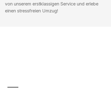
von unserem erstklassigen Service und erlebe
einen stressfreien Umzug!
UMZUGSKÖNIG EHRLICHMANN
LUDWIGSHAFEN AM RHEIN
Ihr Umzug oder
Transport
Sparen Sie bis zu 100€ bei Anfrage
Abwicklung innerhalb von 24 Stunden