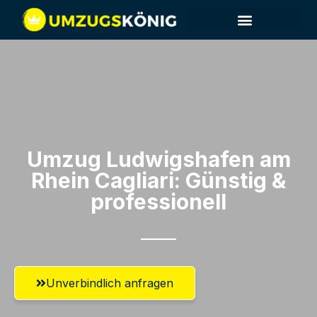
Umzug Ludwigshafen am
Rhein​ Cagliari: Günstig &
professionell​
Unverbindlich anfragen