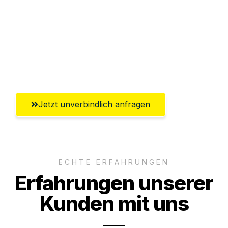
Versichert bis zu 7.500€
Ggf. komplette Zollabwicklung inklusive
Umfassender Kundensupport aus
Ludwigshafen am Rhein
Jetzt unverbindlich anfragen
ECHTE ERFAHRUNGEN
Erfahrungen unserer
Kunden mit uns