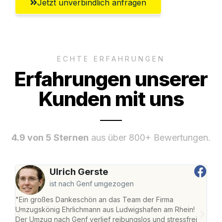
Jetzt unverbindlich anfragen
ECHTE ERFAHRUNGEN
Erfahrungen unserer
Kunden mit uns
4.9 von 5 Sternen
aus über 800+ Bewertungen.
Ulrich Gerste
ist nach Genf umgezogen
"Ein großes Dankeschön an das Team der Firma
"Die
Umzugskönig Ehrlichmann aus Ludwigshafen am Rhein!
Ludw
Der Umzug nach Genf verlief reibungslos und stressfrei
Umzu