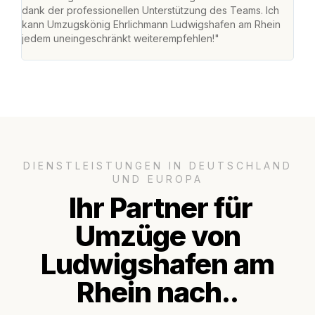
dank der professionellen Unterstützung des Teams. Ich
freu
kann Umzugskönig Ehrlichmann Ludwigshafen am Rhein
stre
jedem uneingeschränkt weiterempfehlen!"
Zuha
Serv
DIENSTLEISTUNGEN IN DEUTSCHLAND
UND EUROPA
Ihr Partner für
Umzüge von
Ludwigshafen am
Rhein nach..