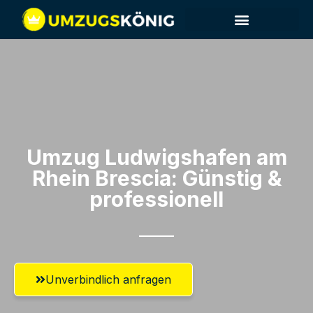
Umzug Ludwigshafen am
Rhein​ Brescia: Günstig &
professionell​
Unverbindlich anfragen