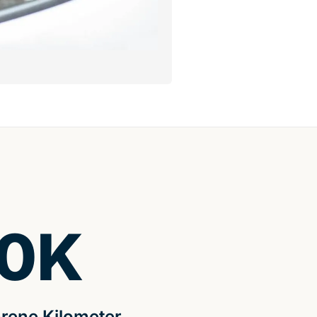
0
K
rene Kilometer