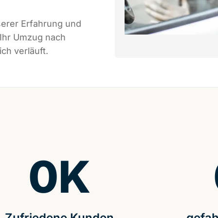
serer Erfahrung und
 Ihr Umzug nach
ch verläuft.
0
K
Zufriedene Kunden
gefah