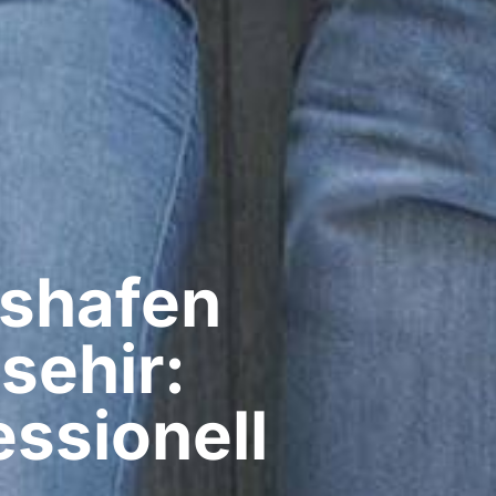
shafen
sehir:
ssionell​