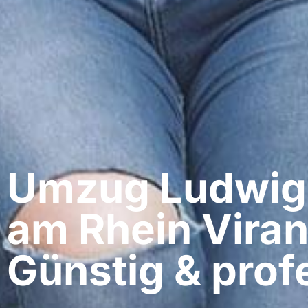
Umzug Ludwig
am Rhein​ Viran
Günstig & profe