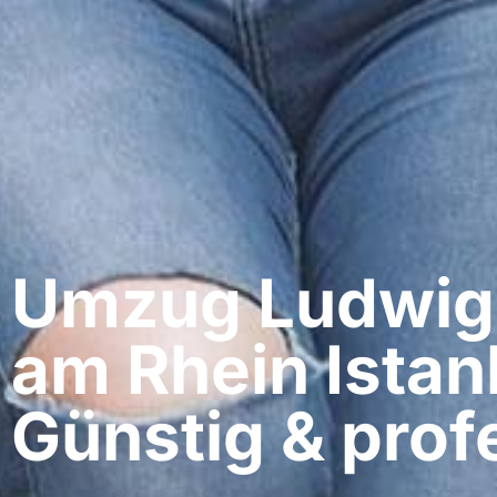
Umzug Ludwig
am Rhein​ Istan
Günstig & profe