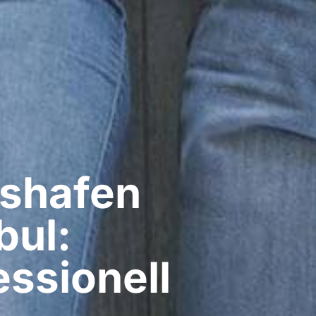
shafen
bul:
ssionell​