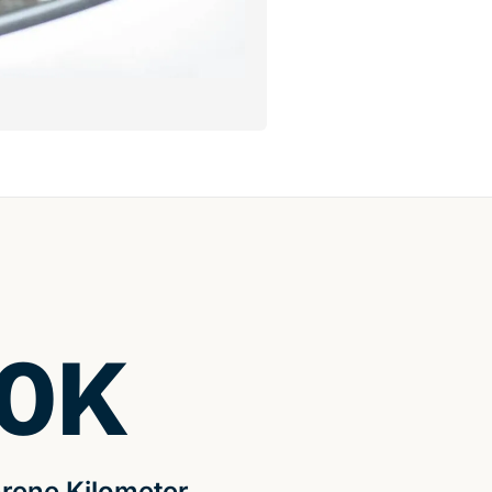
0
K
rene Kilometer