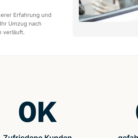
serer Erfahrung und
 Ihr Umzug nach
 verläuft.
0
K
Zufriedene Kunden
gefah