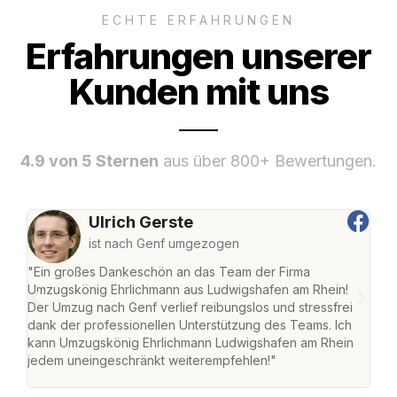
ECHTE ERFAHRUNGEN
Erfahrungen unserer
Kunden mit uns
4.9 von 5 Sternen
aus über 800+ Bewertungen.
Ulrich Gerste
ist nach Genf umgezogen
"Ein großes Dankeschön an das Team der Firma
"Die
Umzugskönig Ehrlichmann aus Ludwigshafen am Rhein!
Ludw
Der Umzug nach Genf verlief reibungslos und stressfrei
Umzu
dank der professionellen Unterstützung des Teams. Ich
freu
kann Umzugskönig Ehrlichmann Ludwigshafen am Rhein
stre
jedem uneingeschränkt weiterempfehlen!"
Zuha
Serv