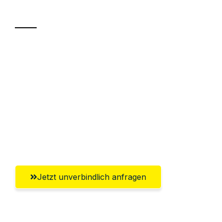
Transport
Sparen Sie bis zu 100€ bei Anfrage
Abwicklung innerhalb von 24 Stunden
Versichert bis zu 7.500€
Ggf. komplette Zollabwicklung inklusive
Umfassender Kundensupport aus
Ludwigshafen am Rhein
Jetzt unverbindlich anfragen