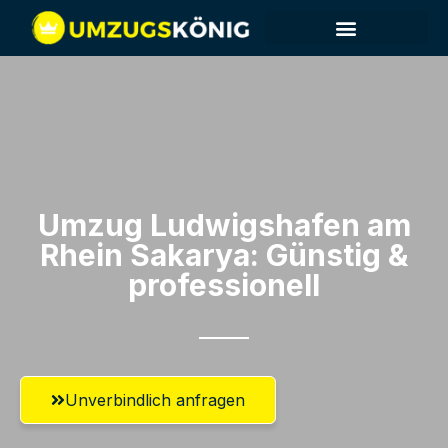
Umzug Ludwigshafen am
Rhein​ Sakarya: Günstig &
professionell​
Unverbindlich anfragen