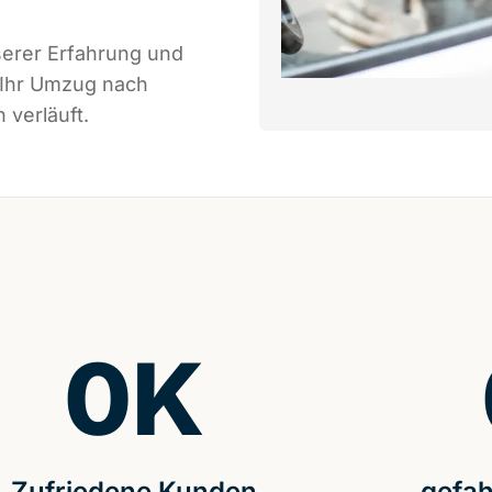
serer Erfahrung und
 Ihr Umzug nach
 verläuft.
0
K
Zufriedene Kunden
gefah