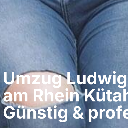
Umzug Ludwig
am Rhein​ Küta
Günstig & profe