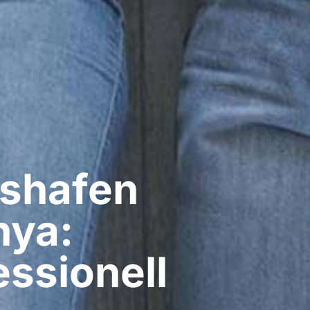
shafen
hya:
ssionell​