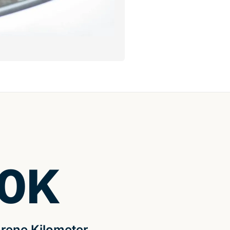
0
K
rene Kilometer