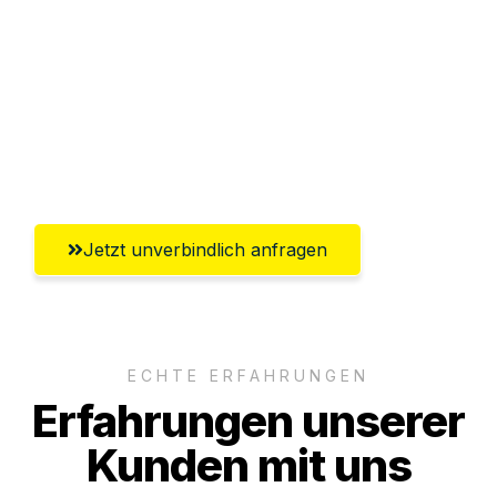
Versichert bis zu 7.500€
Ggf. komplette Zollabwicklung inklusive
Umfassender Kundensupport aus
Ludwigshafen am Rhein
Jetzt unverbindlich anfragen
ECHTE ERFAHRUNGEN
Erfahrungen unserer
Kunden mit uns