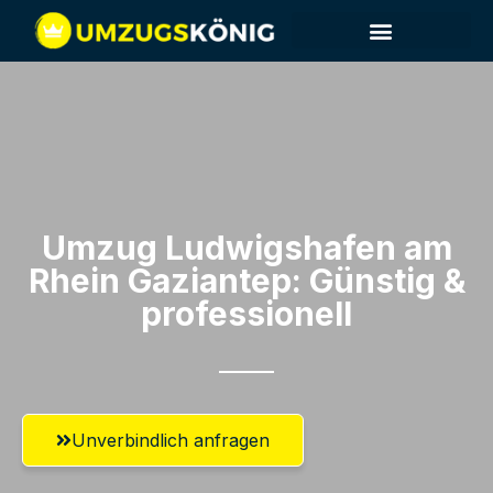
Umzug Ludwigshafen am
Rhein​ Gaziantep: Günstig &
professionell​
Unverbindlich anfragen