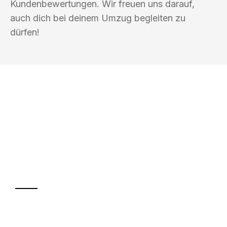
Kundenbewertungen. Wir freuen uns darauf,
auch dich bei deinem Umzug begleiten zu
dürfen!
UMZUGSKÖNIG EHRLICHMANN
LUDWIGSHAFEN AM RHEIN
Ihr Umzug oder
Transport
Sparen Sie bis zu 100€ bei Anfrage
Abwicklung innerhalb von 24 Stunden