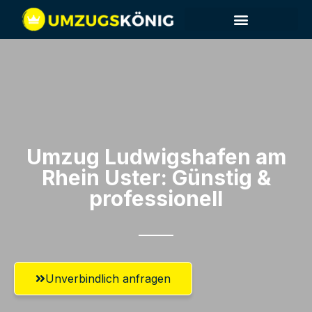
Umzug Ludwigshafen am
Rhein​ Uster: Günstig &
professionell​
Unverbindlich anfragen