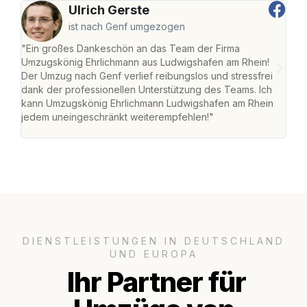
Ulrich Gerste
ist nach Genf umgezogen
"Ein großes Dankeschön an das Team der Firma
"Die
Umzugskönig Ehrlichmann aus Ludwigshafen am Rhein!
Ludw
Der Umzug nach Genf verlief reibungslos und stressfrei
Umzu
dank der professionellen Unterstützung des Teams. Ich
freu
kann Umzugskönig Ehrlichmann Ludwigshafen am Rhein
stre
jedem uneingeschränkt weiterempfehlen!"
Zuha
Serv
DIENSTLEISTUNGEN IN DEUTSCHLAND
UND EUROPA
Ihr Partner für