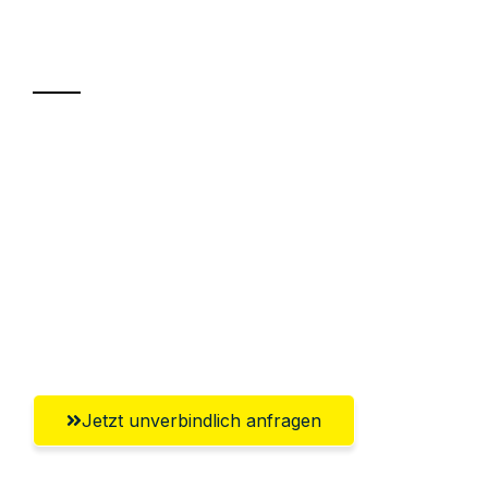
Ihr Umzug oder
Transport
Sparen Sie bis zu 100€ bei Anfrage
Abwicklung innerhalb von 24 Stunden
Versichert bis zu 7.500€
Ggf. komplette Zollabwicklung inklusive
Umfassender Kundensupport aus
Ludwigshafen am Rhein
Jetzt unverbindlich anfragen