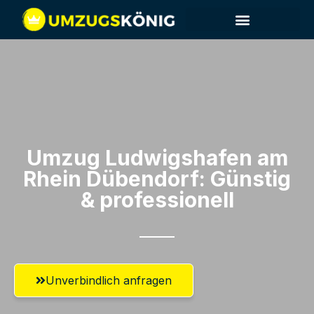
Umzug Ludwigshafen am
Rhein​ Dübendorf: Günstig
& professionell​
Unverbindlich anfragen