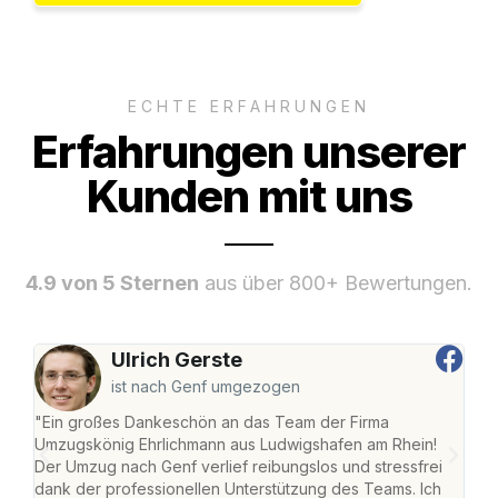
ECHTE ERFAHRUNGEN
Erfahrungen unserer
Kunden mit uns
4.9 von 5 Sternen
aus über 800+ Bewertungen.
Ulrich Gerste
ist nach Genf umgezogen
"Ein großes Dankeschön an das Team der Firma
"Die
Umzugskönig Ehrlichmann aus Ludwigshafen am Rhein!
Ludw
Der Umzug nach Genf verlief reibungslos und stressfrei
Umzu
dank der professionellen Unterstützung des Teams. Ich
freu