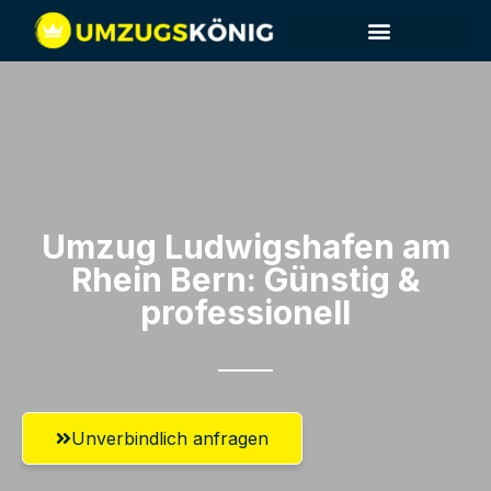
Umzug Ludwigshafen am
Rhein​ Bern: Günstig &
professionell​
Unverbindlich anfragen