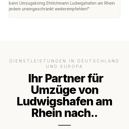
kann Umzugskönig Ehrlichmann Ludwigshafen am Rhein
stre
jedem uneingeschränkt weiterempfehlen!"
Zuha
Serv
DIENSTLEISTUNGEN IN DEUTSCHLAND
UND EUROPA
Ihr Partner für
Umzüge von
Ludwigshafen am
Rhein nach..