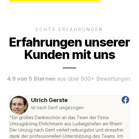
ECHTE ERFAHRUNGEN
Erfahrungen unserer
Kunden mit uns
4.9 von 5 Sternen
aus über 800+ Bewertungen.
Ulrich Gerste
ist nach Genf umgezogen
"Ein großes Dankeschön an das Team der Firma
"Die
Umzugskönig Ehrlichmann aus Ludwigshafen am Rhein!
Ludw
Der Umzug nach Genf verlief reibungslos und stressfrei
Umzu
dank der professionellen Unterstützung des Teams. Ich
freu