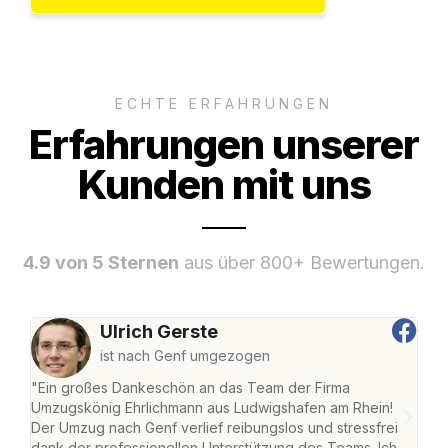
ECHTE ERFAHRUNGEN
Erfahrungen unserer
Kunden mit uns
4.9 von 5 Sternen
aus über 800+ Bewertungen.
Ulrich Gerste
ist nach Genf umgezogen
"Ein großes Dankeschön an das Team der Firma
"Die
Umzugskönig Ehrlichmann aus Ludwigshafen am Rhein!
Ludw
Der Umzug nach Genf verlief reibungslos und stressfrei
Umzu
dank der professionellen Unterstützung des Teams. Ich
freu