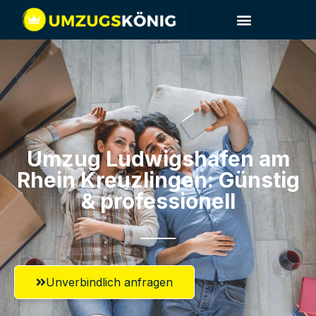
Umzug Ludwigshafen am
Rhein​ Kreuzlingen: Günstig
& professionell​
Unverbindlich anfragen