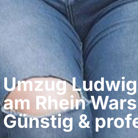
Umzug Ludwig
am Rhein​ War
Günstig & profe