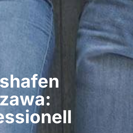
shafen
szawa:
ssionell​