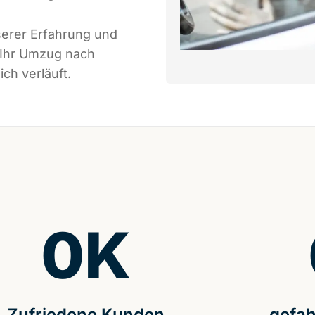
serer Erfahrung und
 Ihr Umzug nach
ch verläuft.
0
K
Zufriedene Kunden
gefah