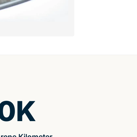
0
K
rene Kilometer