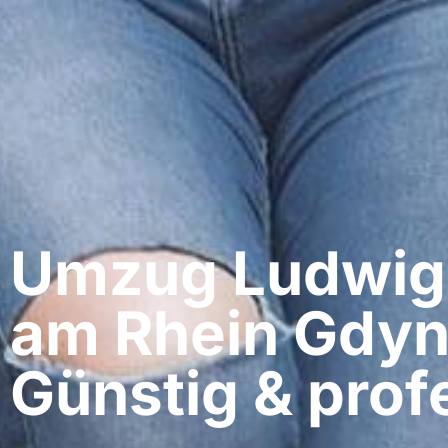
Umzug Ludwig
am Rhein​ Gdyn
Günstig & profe