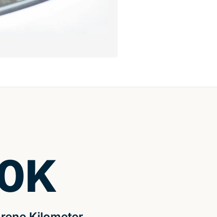
0
K
rene Kilometer