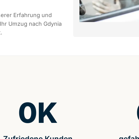
serer Erfahrung und
 Ihr Umzug nach Gdynia
.
0
K
Zufriedene Kunden
gefah