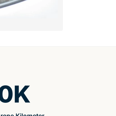
0
K
rene Kilometer