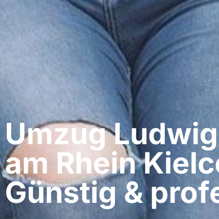
Umzug Ludwig
am Rhein​ Kielc
Günstig & profe