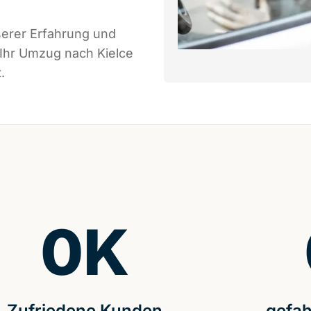
serer Erfahrung und
 Ihr Umzug nach Kielce
.
0
K
Zufriedene Kunden
gefah