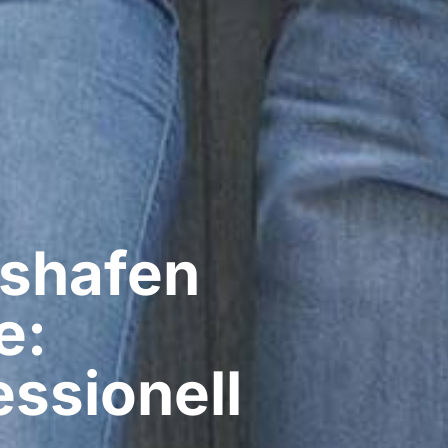
shafen
e:
ssionell​