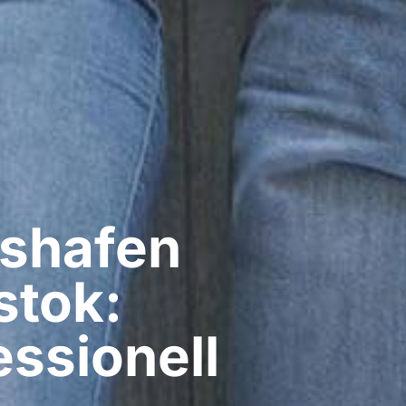
shafen
stok:
ssionell​