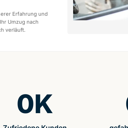
serer Erfahrung und
 Ihr Umzug nach
h verläuft.
0
K
Zufriedene Kunden
gefah