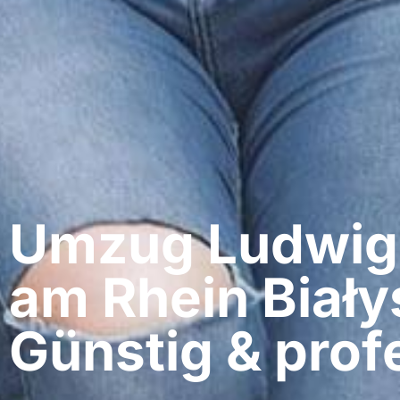
Umzug Ludwig
am Rhein​ Biały
Günstig & profe