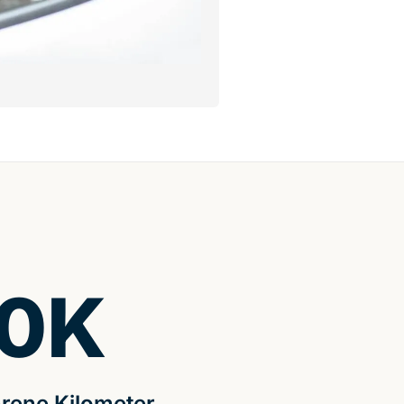
0
K
rene Kilometer