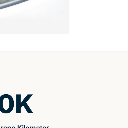
0
K
rene Kilometer