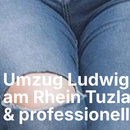
Umzug Ludwig
am Rhein​ Tuzl
& professionell​