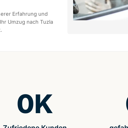
serer Erfahrung und
 Ihr Umzug nach Tuzla
.
0
K
Zufriedene Kunden
gefah