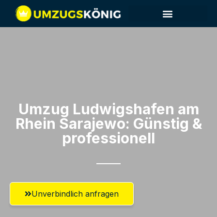
Umzug Ludwigshafen am
Rhein​ Sarajewo: Günstig &
professionell​
Unverbindlich anfragen