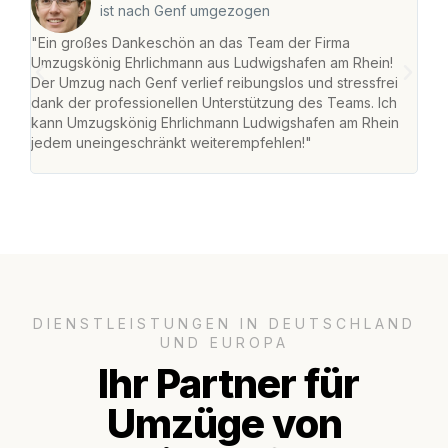
ist nach Genf umgezogen
"Ein großes Dankeschön an das Team der Firma
"Die
Umzugskönig Ehrlichmann aus Ludwigshafen am Rhein!
Ludw
Der Umzug nach Genf verlief reibungslos und stressfrei
Umzu
dank der professionellen Unterstützung des Teams. Ich
freu
kann Umzugskönig Ehrlichmann Ludwigshafen am Rhein
stre
jedem uneingeschränkt weiterempfehlen!"
Zuha
Serv
DIENSTLEISTUNGEN IN DEUTSCHLAND
UND EUROPA
Ihr Partner für
Umzüge von