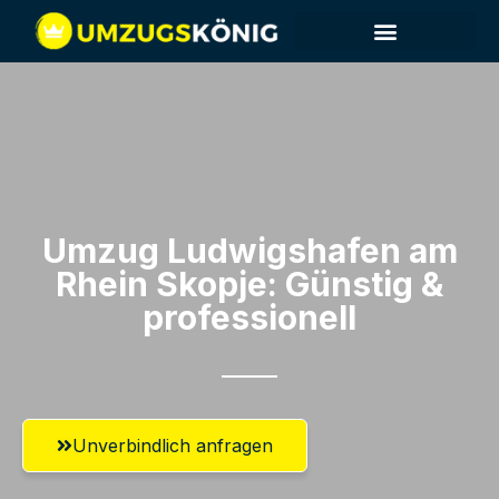
Umzug Ludwigshafen am
Rhein​ Skopje: Günstig &
professionell​
Unverbindlich anfragen