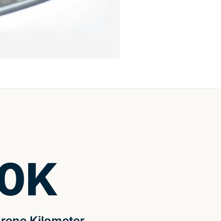
0
K
rene Kilometer