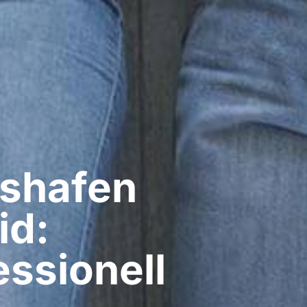
shafen
id:
ssionell​