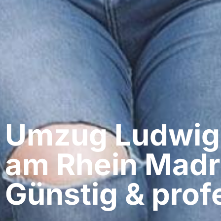
Umzug Ludwig
am Rhein​ Madr
Günstig & profe