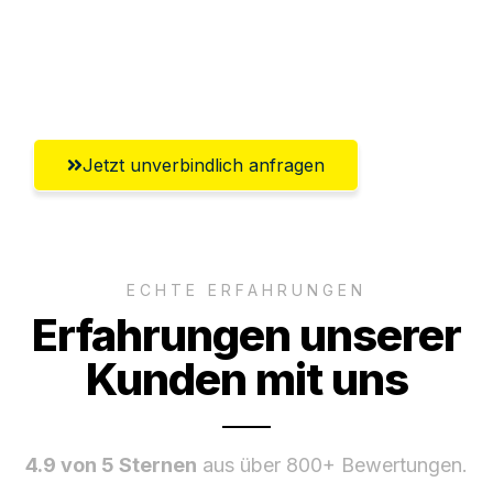
Ggf. komplette Zollabwicklung inklusive
Umfassender Kundensupport aus
Ludwigshafen am Rhein
Jetzt unverbindlich anfragen
ECHTE ERFAHRUNGEN
Erfahrungen unserer
Kunden mit uns
4.9 von 5 Sternen
aus über 800+ Bewertungen.