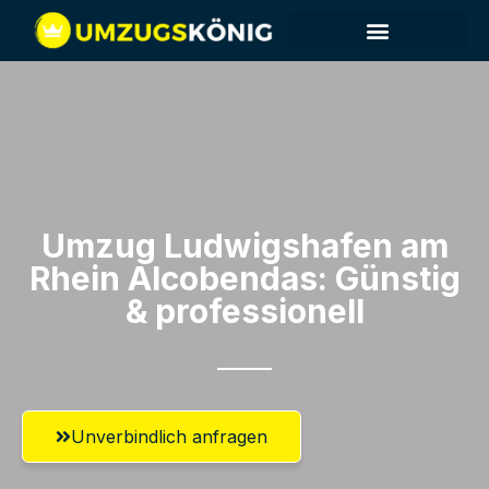
Umzug Ludwigshafen am
Rhein​ Alcobendas: Günstig
& professionell​
Unverbindlich anfragen