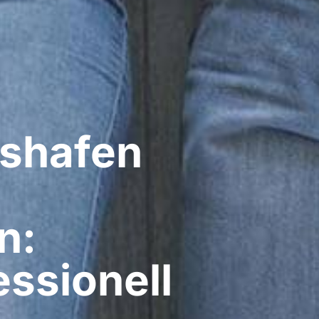
shafen
n:
ssionell​