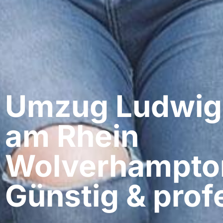
Umzug Ludwig
am Rhein​
Wolverhampto
Günstig & profe