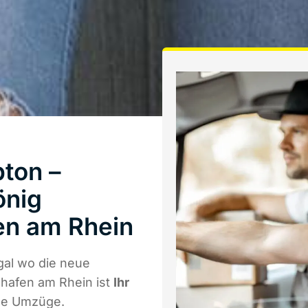
ton –
önig
en am Rhein
al wo die neue
hafen am Rhein ist
Ihr
ale Umzüge.