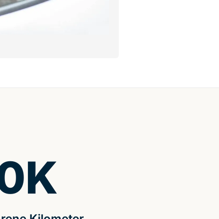
0
K
rene Kilometer