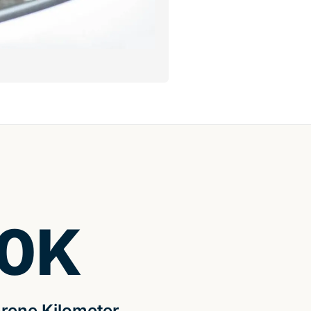
0
K
rene Kilometer