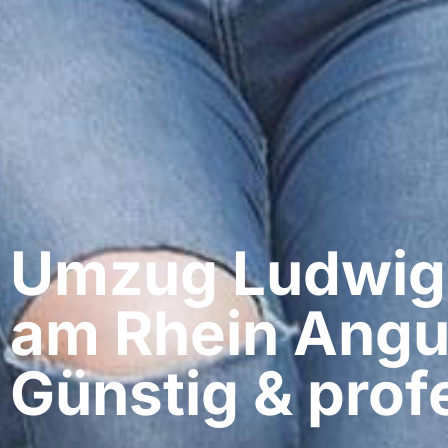
Umzug Ludwig
am Rhein​ Angu
Günstig & profe