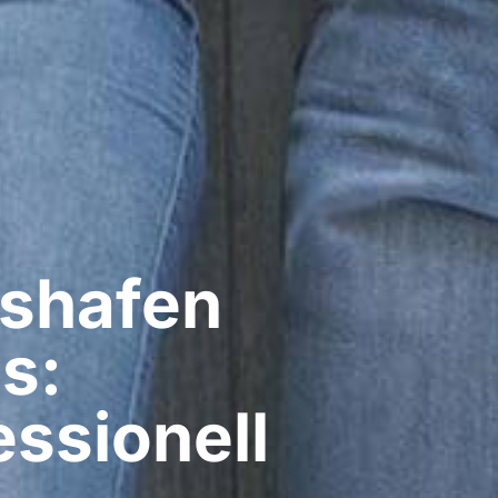
shafen
s:
ssionell​