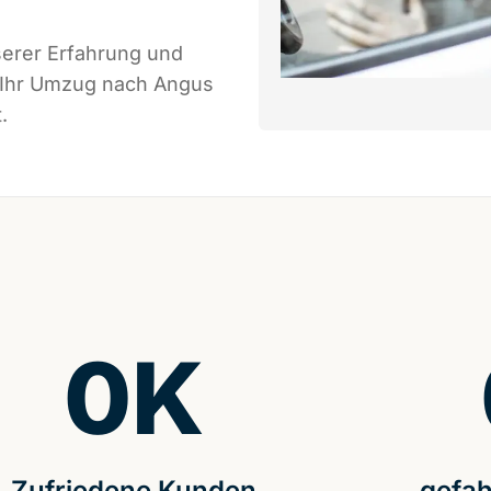
serer Erfahrung und
s Ihr Umzug nach Angus
.
0
K
Zufriedene Kunden
gefah