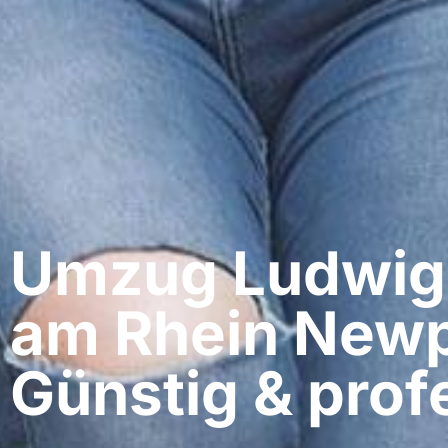
Umzug Ludwig
am Rhein​ Newp
Günstig & profe