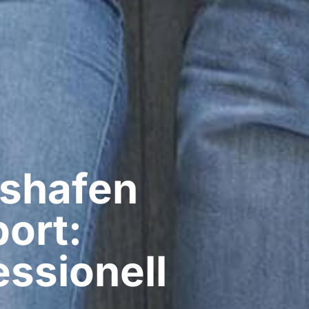
shafen
ort:
ssionell​