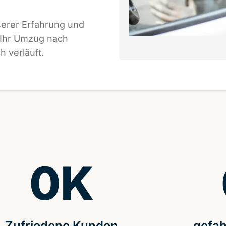
serer Erfahrung und
 Ihr Umzug nach
 verläuft.
0
K
Zufriedene Kunden
gefah