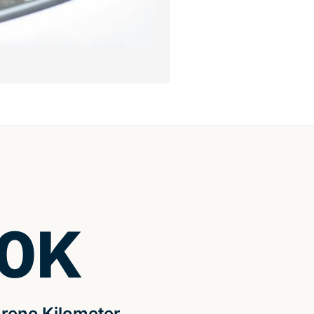
0
K
rene Kilometer