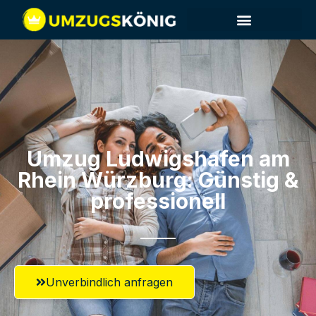
Umzug Ludwigshafen am
Rhein​ Würzburg: Günstig &
professionell​
Unverbindlich anfragen