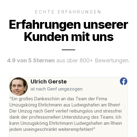
ECHTE ERFAHRUNGEN
Erfahrungen unserer
Kunden mit uns
4.9 von 5 Sternen
aus über 800+ Bewertungen.
Ulrich Gerste
ist nach Genf umgezogen
"Ein großes Dankeschön an das Team der Firma
"Die
Umzugskönig Ehrlichmann aus Ludwigshafen am Rhein!
Ludw
Der Umzug nach Genf verlief reibungslos und stressfrei
Umzu
dank der professionellen Unterstützung des Teams. Ich
freu
kann Umzugskönig Ehrlichmann Ludwigshafen am Rhein
stre
jedem uneingeschränkt weiterempfehlen!"
Zuha
Serv