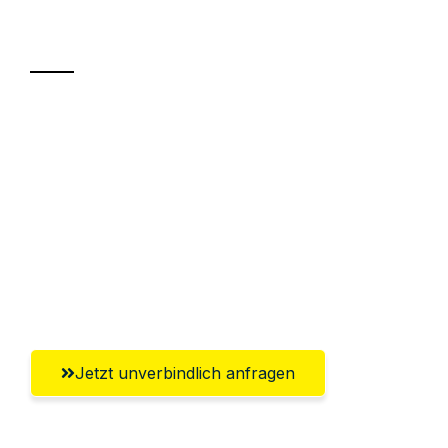
Transport
Sparen Sie bis zu 100€ bei Anfrage
Abwicklung innerhalb von 24 Stunden
Versichert bis zu 7.500€
Ggf. komplette Zollabwicklung inklusive
Umfassender Kundensupport aus
Ludwigshafen am Rhein
Jetzt unverbindlich anfragen