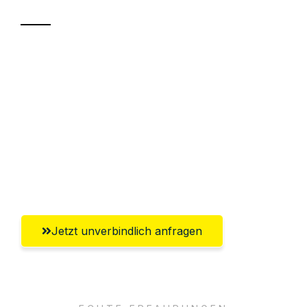
Sparen Sie bis zu 100€ bei Anfrage
Abwicklung innerhalb von 24 Stunden
Versichert bis zu 7.500€
Ggf. komplette Zollabwicklung inklusive
Umfassender Kundensupport aus
Ludwigshafen am Rhein
Jetzt unverbindlich anfragen