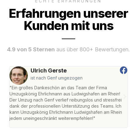
ECHTE ERFAHRUNGEN
Erfahrungen unserer
Kunden mit uns
4.9 von 5 Sternen
aus über 800+ Bewertungen.
Ulrich Gerste
ist nach Genf umgezogen
"Ein großes Dankeschön an das Team der Firma
"Die
Umzugskönig Ehrlichmann aus Ludwigshafen am Rhein!
Ludw
Der Umzug nach Genf verlief reibungslos und stressfrei
Umzu
dank der professionellen Unterstützung des Teams. Ich
freu
kann Umzugskönig Ehrlichmann Ludwigshafen am Rhein
stre
jedem uneingeschränkt weiterempfehlen!"
Zuha
Serv