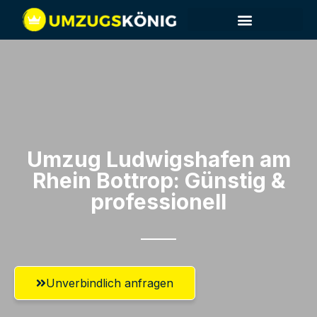
Umzug Ludwigshafen am
Rhein​ Bottrop: Günstig &
professionell​
Unverbindlich anfragen