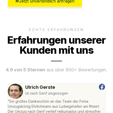
Jetzt unverbindlich anfragen
ECHTE ERFAHRUNGEN
Erfahrungen unserer
Kunden mit uns
4.9 von 5 Sternen
aus über 800+ Bewertungen.
Ulrich Gerste
ist nach Genf umgezogen
"Ein großes Dankeschön an das Team der Firma
"Die
Umzugskönig Ehrlichmann aus Ludwigshafen am Rhein!
Ludw
Der Umzug nach Genf verlief reibungslos und stressfrei
Umzu