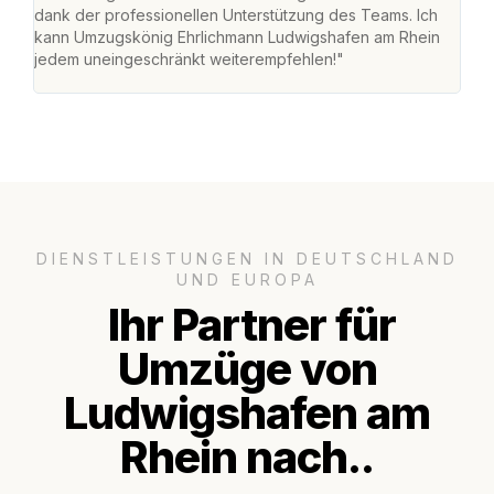
dank der professionellen Unterstützung des Teams. Ich
freu
kann Umzugskönig Ehrlichmann Ludwigshafen am Rhein
stre
jedem uneingeschränkt weiterempfehlen!"
Zuha
Serv
DIENSTLEISTUNGEN IN DEUTSCHLAND
UND EUROPA
Ihr Partner für
Umzüge von
Ludwigshafen am
Rhein nach..