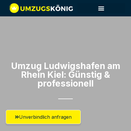
Umzug Ludwigshafen am
Rhein​ Kiel: Günstig &
professionell​
Unverbindlich anfragen