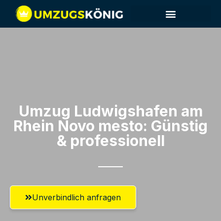
Umzug Ludwigshafen am
Rhein​ Novo mesto: Günstig
& professionell​
Unverbindlich anfragen