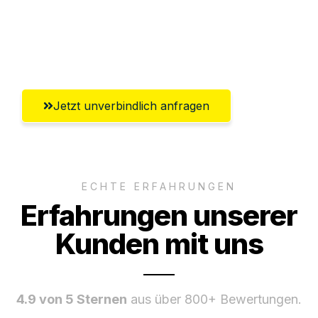
Ggf. komplette Zollabwicklung inklusive
Umfassender Kundensupport aus
Ludwigshafen am Rhein
Jetzt unverbindlich anfragen
ECHTE ERFAHRUNGEN
Erfahrungen unserer
Kunden mit uns
4.9 von 5 Sternen
aus über 800+ Bewertungen.