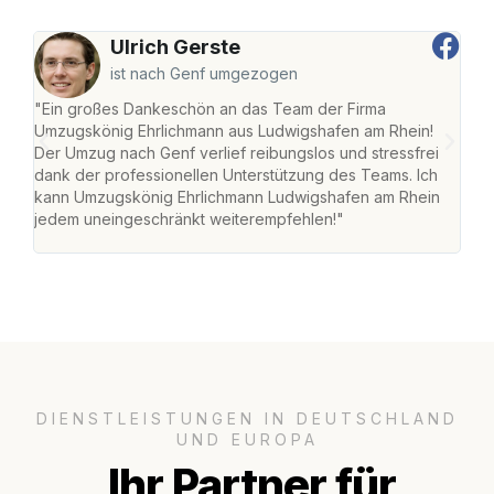
Ulrich Gerste
ist nach Genf umgezogen
"Ein großes Dankeschön an das Team der Firma
"Die
Umzugskönig Ehrlichmann aus Ludwigshafen am Rhein!
Ludw
Der Umzug nach Genf verlief reibungslos und stressfrei
Umzu
dank der professionellen Unterstützung des Teams. Ich
freu
kann Umzugskönig Ehrlichmann Ludwigshafen am Rhein
stre
jedem uneingeschränkt weiterempfehlen!"
Zuha
Serv
DIENSTLEISTUNGEN IN DEUTSCHLAND
UND EUROPA
Ihr Partner für