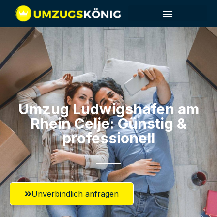
Umzug Ludwigshafen am
Rhein​ Celje: Günstig &
professionell​
Unverbindlich anfragen