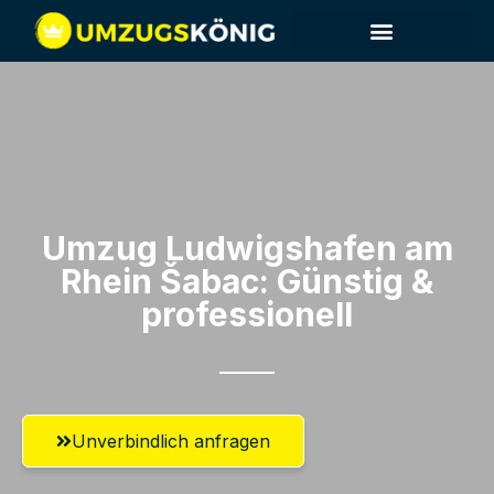
Umzug Ludwigshafen am
Rhein​ Šabac: Günstig &
professionell​
Unverbindlich anfragen