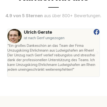
4.9 von 5 Sternen
aus über 800+ Bewertungen.
Ulrich Gerste
ist nach Genf umgezogen
"Ein großes Dankeschön an das Team der Firma
"Die
Umzugskönig Ehrlichmann aus Ludwigshafen am Rhein!
Ludw
Der Umzug nach Genf verlief reibungslos und stressfrei
Umzu
dank der professionellen Unterstützung des Teams. Ich
freu
kann Umzugskönig Ehrlichmann Ludwigshafen am Rhein
stre
jedem uneingeschränkt weiterempfehlen!"
Zuha
Serv