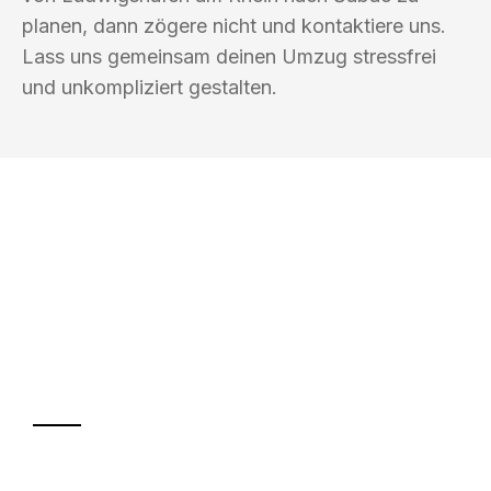
planen, dann zögere nicht und kontaktiere uns.
Lass uns gemeinsam deinen Umzug stressfrei
und unkompliziert gestalten.
UMZUGSKÖNIG EHRLICHMANN
LUDWIGSHAFEN AM RHEIN
Ihr Umzug oder
Transport
Sparen Sie bis zu 100€ bei Anfrage