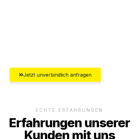
Abwicklung innerhalb von 24 Stunden
Versichert bis zu 7.500€
Ggf. komplette Zollabwicklung inklusive
Umfassender Kundensupport aus
Ludwigshafen am Rhein
Jetzt unverbindlich anfragen
ECHTE ERFAHRUNGEN
Erfahrungen unserer
Kunden mit uns