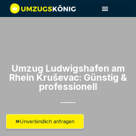
Umzug Ludwigshafen am
Rhein​ Kruševac: Günstig &
professionell​
Unverbindlich anfragen