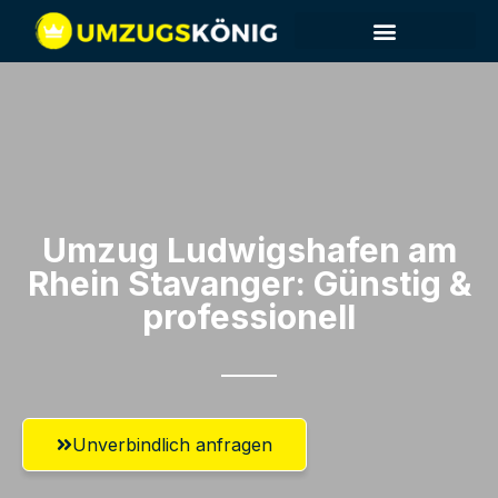
Umzug Ludwigshafen am
Rhein​ Stavanger: Günstig &
professionell​
Unverbindlich anfragen