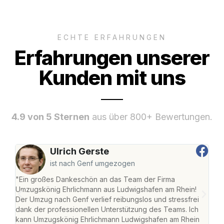
ECHTE ERFAHRUNGEN
Erfahrungen unserer
Kunden mit uns
4.9 von 5 Sternen
aus über 800+ Bewertungen.
Ulrich Gerste
ist nach Genf umgezogen
"Ein großes Dankeschön an das Team der Firma
"Die
Umzugskönig Ehrlichmann aus Ludwigshafen am Rhein!
Ludw
Der Umzug nach Genf verlief reibungslos und stressfrei
Umzu
dank der professionellen Unterstützung des Teams. Ich
freu
kann Umzugskönig Ehrlichmann Ludwigshafen am Rhein
stre