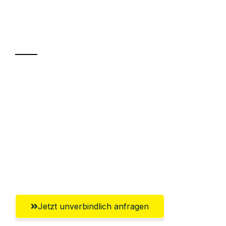
Ihr Umzug oder
Transport
Sparen Sie bis zu 100€ bei Anfrage
Abwicklung innerhalb von 24 Stunden
Versichert bis zu 7.500€
Ggf. komplette Zollabwicklung inklusive
Umfassender Kundensupport aus
Ludwigshafen am Rhein
Jetzt unverbindlich anfragen