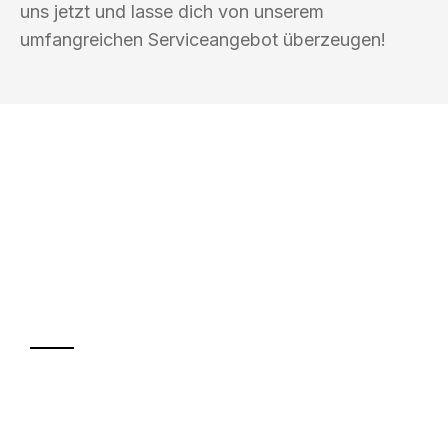
uns jetzt und lasse dich von unserem
umfangreichen Serviceangebot überzeugen!
UMZUGSKÖNIG EHRLICHMANN
LUDWIGSHAFEN AM RHEIN
Ihr Umzug oder
Transport
Sparen Sie bis zu 100€ bei Anfrage
Abwicklung innerhalb von 24 Stunden