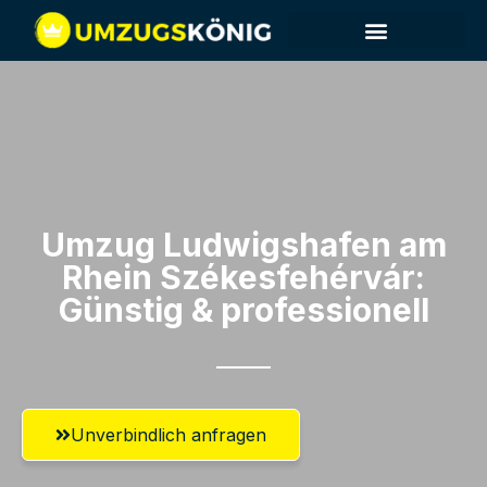
Umzug Ludwigshafen am
Rhein​ Székesfehérvár:
Günstig & professionell​
Unverbindlich anfragen