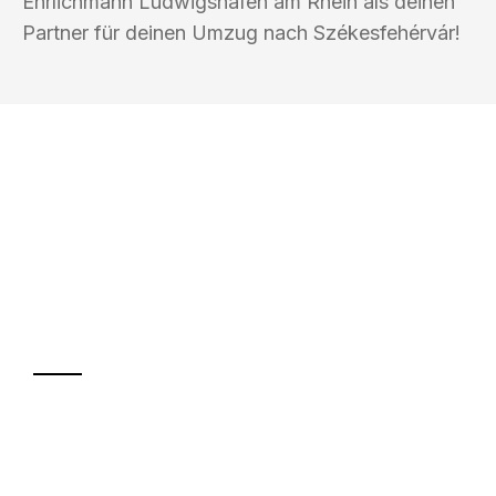
Ehrlichmann Ludwigshafen am Rhein als deinen
Partner für deinen Umzug nach Székesfehérvár!
UMZUGSKÖNIG EHRLICHMANN
LUDWIGSHAFEN AM RHEIN
Ihr Umzug oder
Transport
Sparen Sie bis zu 100€ bei Anfrage
Abwicklung innerhalb von 24 Stunden