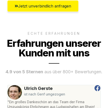
Jetzt unverbindlich anfragen
ECHTE ERFAHRUNGEN
Erfahrungen unserer
Kunden mit uns
4.9 von 5 Sternen
aus über 800+ Bewertungen.
Ulrich Gerste
ist nach Genf umgezogen
"Ein großes Dankeschön an das Team der Firma
"Die
Umzugskönig Ehrlichmann aus Ludwigshafen am Rhein!
Ludw