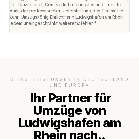
Der Umzug nach Genf verlief reibungslos und stressfrei
Umzu
dank der professionellen Unterstützung des Teams. Ich
freu
kann Umzugskönig Ehrlichmann Ludwigshafen am Rhein
stre
jedem uneingeschränkt weiterempfehlen!"
Zuha
Serv
DIENSTLEISTUNGEN IN DEUTSCHLAND
UND EUROPA
Ihr Partner für
Umzüge von
Ludwigshafen am
Rhein nach..