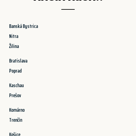
Banská Bystrica
Nitra
Žilina
Bratislava
Poprad
Kaschau
Prešov
Komárno
Trenčín
Košice