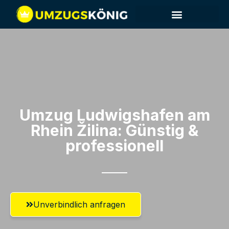
Umzug Ludwigshafen am
Rhein​ Žilina: Günstig &
professionell​
Unverbindlich anfragen