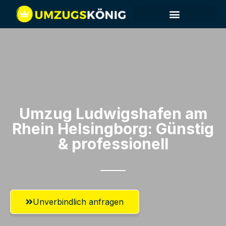
Umzug Ludwigshafen am
Rhein​ Helsingborg: Günstig
& professionell​
Unverbindlich anfragen