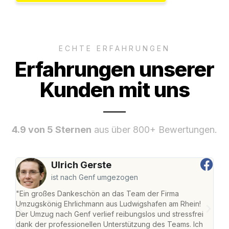
ECHTE ERFAHRUNGEN
Erfahrungen unserer
Kunden mit uns
4.9 von 5 Sternen
aus über 800+ Bewertungen.
Ulrich Gerste
ist nach Genf umgezogen
"Ein großes Dankeschön an das Team der Firma
"Die
Umzugskönig Ehrlichmann aus Ludwigshafen am Rhein!
Ludw
Der Umzug nach Genf verlief reibungslos und stressfrei
Umzu
dank der professionellen Unterstützung des Teams. Ich
freu