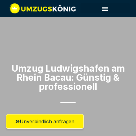
Umzug Ludwigshafen am
Rhein​ Bacau: Günstig &
professionell​
Unverbindlich anfragen