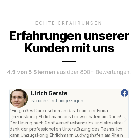
ECHTE ERFAHRUNGEN
Erfahrungen unserer
Kunden mit uns
4.9 von 5 Sternen
aus über 800+ Bewertungen.
Ulrich Gerste
ist nach Genf umgezogen
"Ein großes Dankeschön an das Team der Firma
"Die
Umzugskönig Ehrlichmann aus Ludwigshafen am Rhein!
Ludw
Der Umzug nach Genf verlief reibungslos und stressfrei
Umzu
dank der professionellen Unterstützung des Teams. Ich
freu
kann Umzugskönig Ehrlichmann Ludwigshafen am Rhein
stre