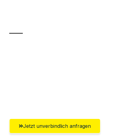
Ihr Umzug oder
Transport
Sparen Sie bis zu 100€ bei Anfrage
Abwicklung innerhalb von 24 Stunden
Versichert bis zu 7.500€
Ggf. komplette Zollabwicklung inklusive
Umfassender Kundensupport aus
Ludwigshafen am Rhein
Jetzt unverbindlich anfragen