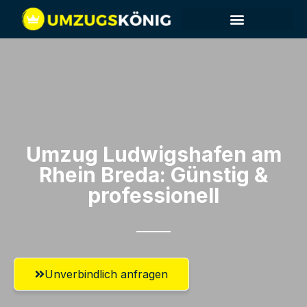
Umzug Ludwigshafen am
Rhein​ Breda: Günstig &
professionell​
Unverbindlich anfragen