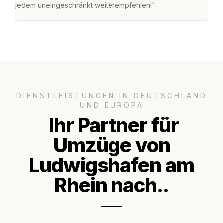
jedem uneingeschränkt weiterempfehlen!"
Zuha
Serv
DIENSTLEISTUNGEN IN DEUTSCHLAND
UND EUROPA
Ihr Partner für
Umzüge von
Ludwigshafen am
Rhein nach..