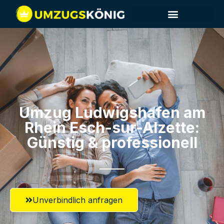
Umzug Ludwigshafen am
Rhein​ Esch-sur-Alzette:
Günstig & professionell​
Unverbindlich anfragen