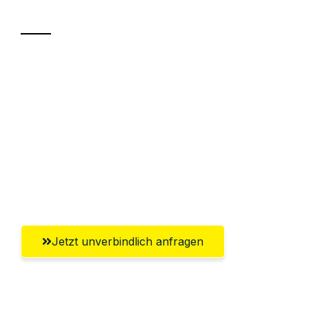
Transport
Sparen Sie bis zu 100€ bei Anfrage
Abwicklung innerhalb von 24 Stunden
Versichert bis zu 7.500€
Ggf. komplette Zollabwicklung inklusive
Umfassender Kundensupport aus
Ludwigshafen am Rhein
Jetzt unverbindlich anfragen