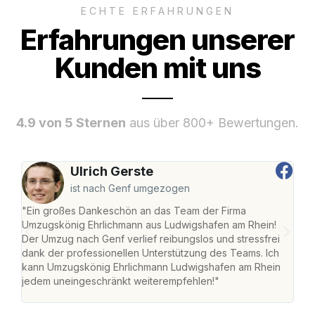
ECHTE ERFAHRUNGEN
Erfahrungen unserer
Kunden mit uns
4.9 von 5 Sternen
aus über 800+ Bewertungen.
Ulrich Gerste
ist nach Genf umgezogen
"Ein großes Dankeschön an das Team der Firma
"Die
Umzugskönig Ehrlichmann aus Ludwigshafen am Rhein!
Ludw
Der Umzug nach Genf verlief reibungslos und stressfrei
Umzu
dank der professionellen Unterstützung des Teams. Ich
freu
kann Umzugskönig Ehrlichmann Ludwigshafen am Rhein
stre
jedem uneingeschränkt weiterempfehlen!"
Zuha
Serv