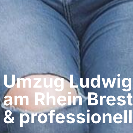
Umzug Ludwig
am Rhein​ Bres
& professionell​