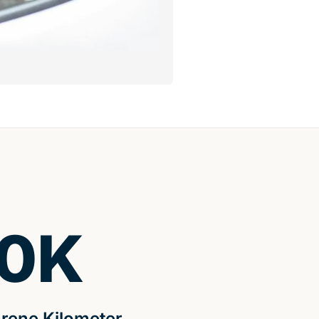
0
K
rene Kilometer