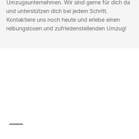
Umzugsunternehmen. Wir sind gerne für dich da
und unterstützen dich bei jedem Schritt.
Kontaktiere uns noch heute und erlebe einen
reibungslosen und zufriedenstellenden Umzug!
UMZUGSKÖNIG EHRLICHMANN
LUDWIGSHAFEN AM RHEIN
Ihr Umzug oder
Transport
Sparen Sie bis zu 100€ bei Anfrage