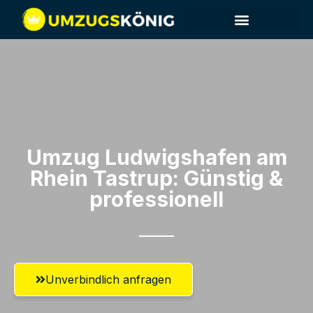
Umzug Ludwigshafen am
Rhein​ Tastrup: Günstig &
professionell​
Unverbindlich anfragen