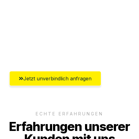
Abwicklung innerhalb von 24 Stunden
Versichert bis zu 7.500€
Ggf. komplette Zollabwicklung inklusive
Umfassender Kundensupport aus
Ludwigshafen am Rhein
Jetzt unverbindlich anfragen
ECHTE ERFAHRUNGEN
Erfahrungen unserer
Kunden mit uns